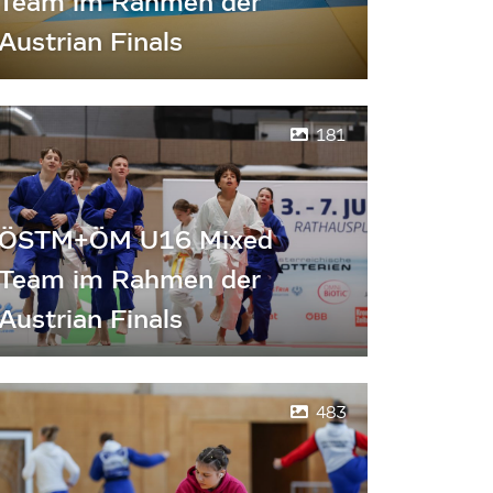
Team im Rahmen der
Austrian Finals
181
ÖSTM+ÖM U16 Mixed
Team im Rahmen der
Austrian Finals
483