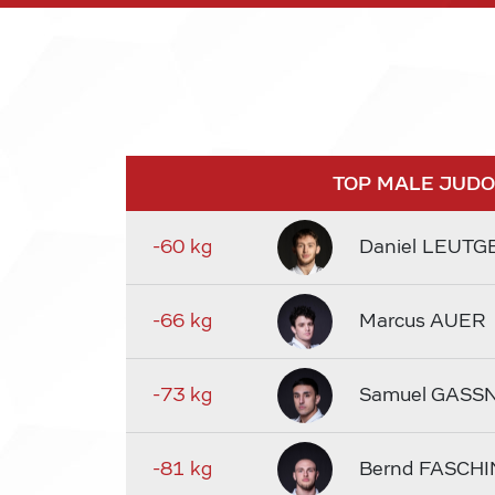
TOP MALE JUD
-60 kg
Daniel LEUTG
-66 kg
Marcus AUER
-73 kg
Samuel GASS
-81 kg
Bernd FASCHI