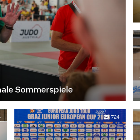
nale Sommerspiele
4
724