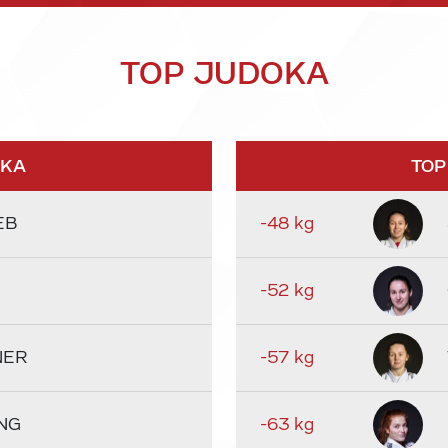
TOP JUDOKA
OKA
TOP
EB
-48 kg
-52 kg
NER
-57 kg
NG
-63 kg