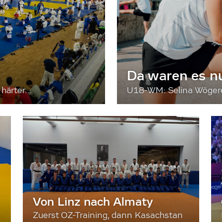
Da waren es n
härter...
U18-WM: Selina Wögerer
Von Linz nach Almaty
Zuerst OZ-Training, dann Kasachstan