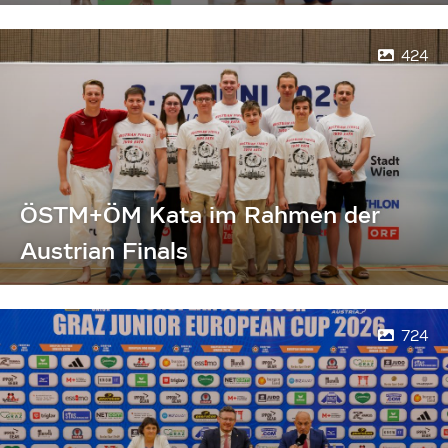
424
ÖSTM+ÖM Kata im Rahmen der
Austrian Finals
724