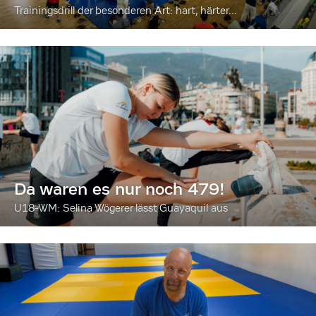
Trainingsdrill der besonderen Art: hart, härter...
Da waren es nur noch 479!
U18-WM: Selina Wögerer lässt Guayaquil aus