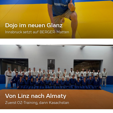
Dojo im neuen Glanz
Innsbruck setzt auf BERGER-Matten
Von Linz nach Almaty
Zuerst OZ-Training, dann Kasachstan