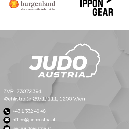
ZVR: 73072391
Wehlistraße 29/1/111, 1200 Wien
+43 1 332 48 48
office@judoaustria.at
www.judoaustria.at