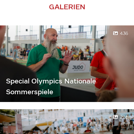
GALERIEN
436
Special Olympics Nationale
Sommerspiele
261