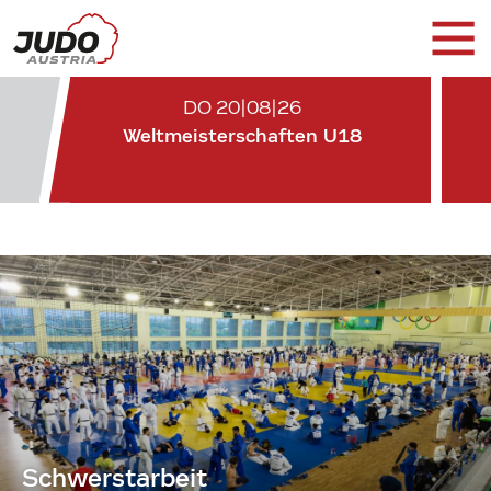
DO 20|08|26
Weltmeisterschaften U18
Schwerstarbeit