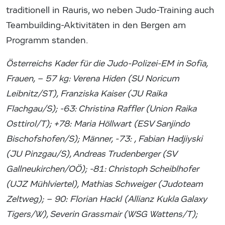
traditionell in Rauris, wo neben Judo-Training auch
Teambuilding-Aktivitäten in den Bergen am
Programm standen.
Österreichs Kader für die Judo-Polizei-EM in Sofia,
Frauen, – 57 kg: Verena Hiden (SU Noricum
Leibnitz/ST), Franziska Kaiser (JU Raika
Flachgau/S); -63: Christina Raffler (Union Raika
Osttirol/T); +78: Maria Höllwart (ESV Sanjindo
Bischofshofen/S); Männer, -73: , Fabian Hadjiyski
(JU Pinzgau/S), Andreas Trudenberger (SV
Gallneukirchen/OÖ); -81: Christoph Scheiblhofer
(UJZ Mühlviertel), Mathias Schweiger (Judoteam
Zeltweg); – 90: Florian Hackl (Allianz Kukla Galaxy
Tigers/W), Severin Grassmair (WSG Wattens/T);