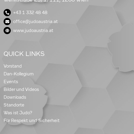
+43 1 332 48 48
office@judoaustria.at
www.judoaustria.at
QUICK LINKS
Vorstand
Dan-Kollegium
Events
Bilder und Videos
Downloads
Standorte
Was ist Judo?
Für Respekt und Sicherheit