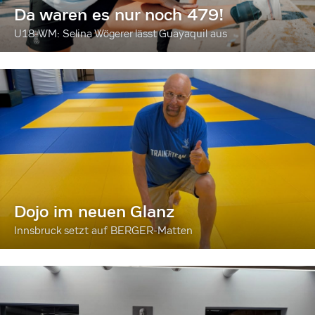
Da waren es nur noch 479!
U18-WM: Selina Wögerer lässt Guayaquil aus
Dojo im neuen Glanz
Innsbruck setzt auf BERGER-Matten