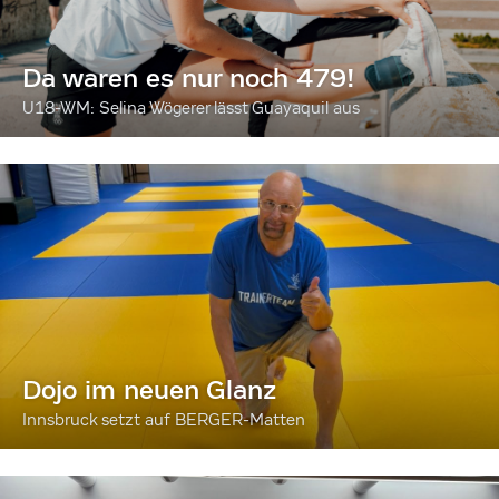
Da waren es nur noch 479!
U18-WM: Selina Wögerer lässt Guayaquil aus
Dojo im neuen Glanz
Innsbruck setzt auf BERGER-Matten