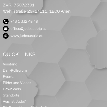
ZVR: 73072391
Wehlistraße 29/1/111, 1200 Wien
+43 1 332 48 48
office@judoaustria.at
www.judoaustria.at
QUICK LINKS
Vorstand
Dan-Kollegium
Events
Bilder und Videos
Downloads
Standorte
Was ist Judo?