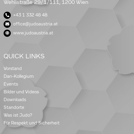
Wehlistraße 29/1/111, 1200 Wien
+43 1 332 48 48
office@judoaustria.at
www.judoaustria.at
QUICK LINKS
Vorstand
Dan-Kollegium
Events
Bilder und Videos
Downloads
Standorte
Was ist Judo?
Für Respekt und Sicherheit