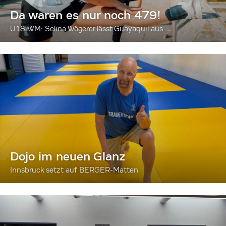
Da waren es nur noch 479!
U18-WM: Selina Wögerer lässt Guayaquil aus
Dojo im neuen Glanz
Innsbruck setzt auf BERGER-Matten