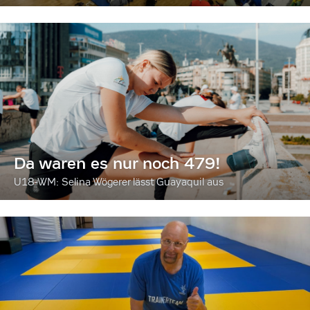
Da waren es nur noch 479!
U18-WM: Selina Wögerer lässt Guayaquil aus