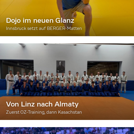
Dojo im neuen Glanz
Innsbruck setzt auf BERGER-Matten
Von Linz nach Almaty
Zuerst OZ-Training, dann Kasachstan