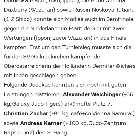
Dominika Blach (Yuko, Ippon), die Britin Jemina
Duxberry (Waza-ari) sowie Russin Noskova Tatiana
(1:2 Shido) konnte sich Marlies auch im Semifinale
gegen die Niederländerin Marit de Gier mit zwei
Wertungen (Ippon, zuvor Waza-ari) in das Finale
kämpfen. Erst um den Turniersieg musste sich die
für den SV Gallneukirchen kämpfende
Oberösterreicherin der Holländerin Jennifer Wichers
mit Ippon geschlagen geben.
Folgende Judokas konnten sich noch mit guten
Alexander Weichinger
Leistungen platzieren:
(-66
kg, Galaxy Judo Tigers) erkämpfte Platz 7,
Christian Zachar
(-81 kg, café+co Vienna Samurai)
Andreas Karner
sowie
(+100 kg, Judo-Zentrum
Rapso Linz) den 9. Rang.