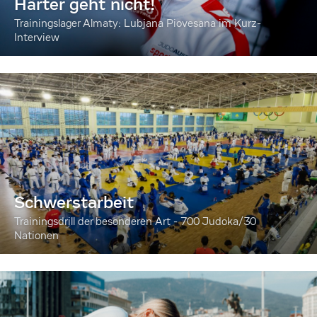
Härter geht nicht!
Trainingslager Almaty: Lubjana Piovesana im Kurz-
Interview
Schwerstarbeit
Trainingsdrill der besonderen Art - 700 Judoka/30
Nationen