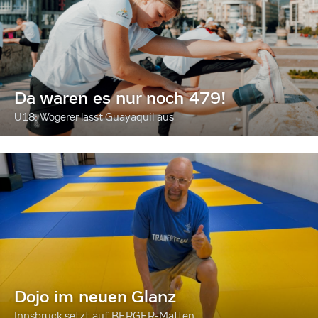
Da waren es nur noch 479!
U18: Wögerer lässt Guayaquil aus
Dojo im neuen Glanz
Innsbruck setzt auf BERGER-Matten