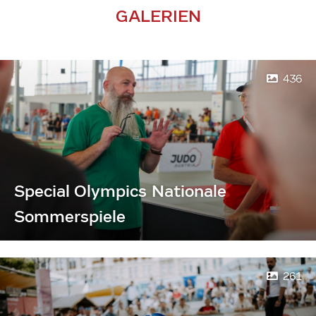
GALERIEN
436
Special Olympics Nationale
Sommerspiele
261