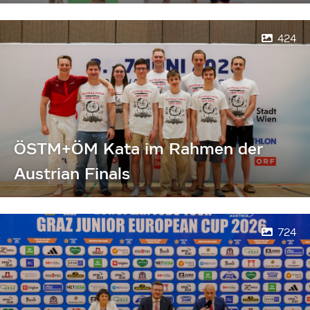
424
ÖSTM+ÖM Kata im Rahmen der
Austrian Finals
724