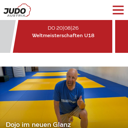
DO 20|08|26
Weltmeisterschaften U18
Dojo im neuen Glanz