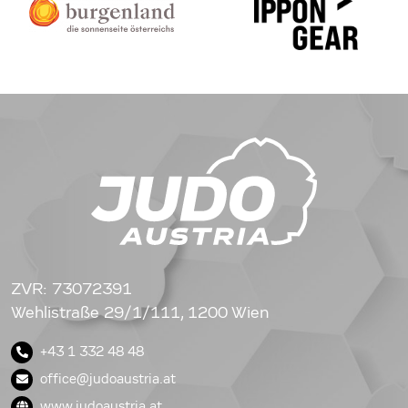
ZVR: 73072391
Wehlistraße 29/1/111, 1200 Wien
+43 1 332 48 48
office@judoaustria.at
www.judoaustria.at