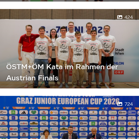
424
ÖSTM+ÖM Kata im Rahmen der
Austrian Finals
724