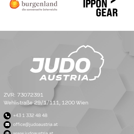
ZVR: 73072391
Wehlistraße 29/1/111, 1200 Wien
+43 1 332 48 48
office@judoaustria.at
www.judoaustria.at