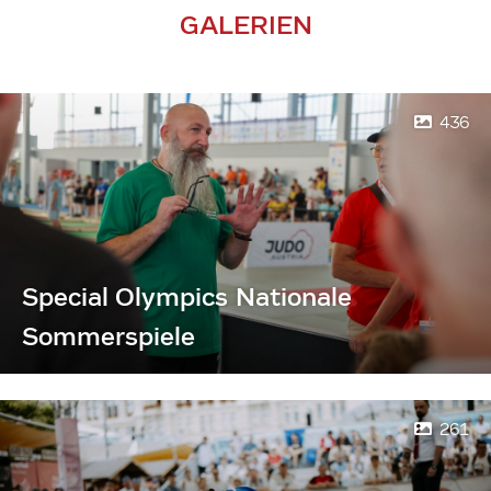
GALERIEN
436
Special Olympics Nationale
Sommerspiele
261