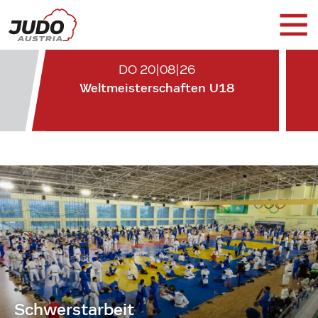
DO 20|08|26
Weltmeisterschaften U18
Schwerstarbeit