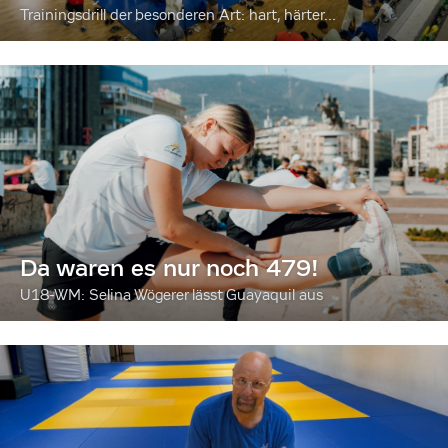
Trainingsdrill der besonderen Art: hart, härter...
Da waren es nur noch 479!
U18-WM: Selina Wögerer lässt Guayaquil aus