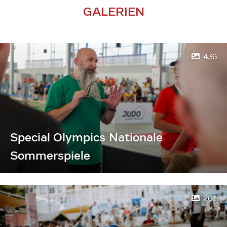
GALERIEN
436
Special Olympics Nationale
Sommerspiele
261