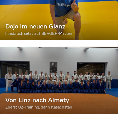
Dojo im neuen Glanz
Innsbruck setzt auf BERGER-Matten
Von Linz nach Almaty
Zuerst OZ-Training, dann Kasachstan