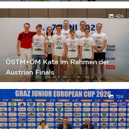
424
ÖSTM+ÖM Kata im Rahmen der
Austrian Finals
724