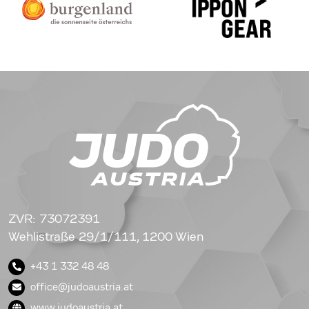
ZVR: 73072391
Wehlistraße 29/1/111, 1200 Wien
+43 1 332 48 48
office@judoaustria.at
www.judoaustria.at