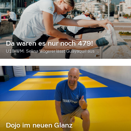
Da waren es nur noch 479!
U18-WM: Selina Wögerer lässt Guayaquil aus
Dojo im neuen Glanz