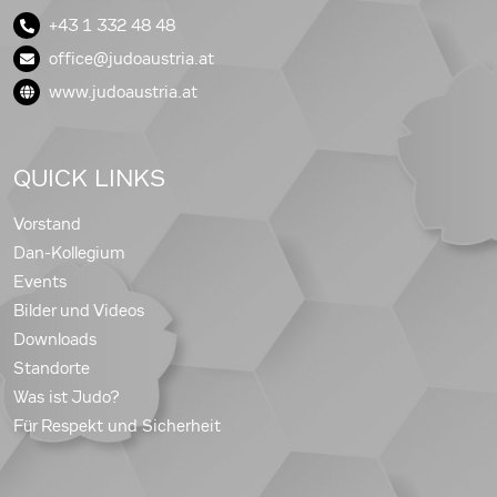
+43 1 332 48 48
office@judoaustria.at
www.judoaustria.at
QUICK LINKS
Vorstand
Dan-Kollegium
Events
Bilder und Videos
Downloads
Standorte
Was ist Judo?
Für Respekt und Sicherheit