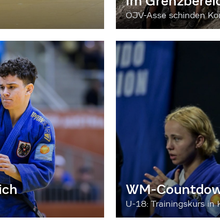
Im Grenzberei
ÖJV-Asse schinden Kon
ich
WM-Countdown
U-18: Trainingskurs in 