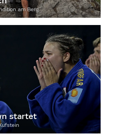
ch
dition am Berg
 startet
Kufstein