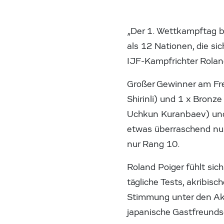
„Der 1. Wettkampftag b
als 12 Nationen, die si
IJF-Kampfrichter Rolan
Großer Gewinner am Fre
Shirinli) und 1 x Bronz
Uchkun Kuranbaev) und A
etwas überraschend nur 
nur Rang 10.
Roland Poiger fühlt si
tägliche Tests, akribis
Stimmung unter den Akt
japanische Gastfreundsch