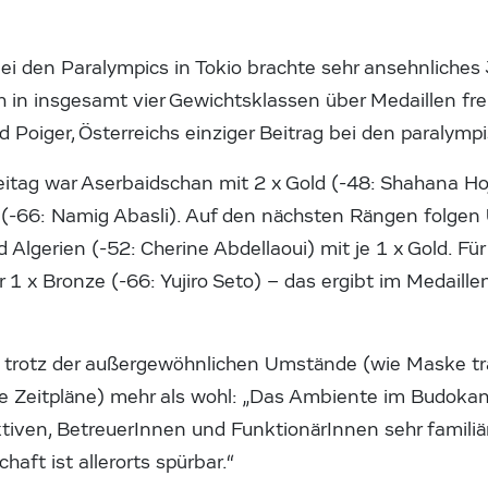
ei den Paralympics in Tokio brachte sehr ansehnliches
ch in insgesamt vier Gewichtsklassen über Medaillen fre
d Poiger, Österreichs einziger Beitrag bei den paraly
itag war Aserbaidschan mit 2 x Gold (-48: Shahana Hoj
e (-66: Namig Abasli). Auf den nächsten Rängen folgen
lgerien (-52: Cherine Abdellaoui) mit je 1 x Gold. Fü
1 x Bronze (-66: Yujiro Seto) – das ergibt im Medaille
ch trotz der außergewöhnlichen Umstände (wie Maske tr
che Zeitpläne) mehr als wohl: „Das Ambiente im Budokan
iven, BetreuerInnen und FunktionärInnen sehr familiär
aft ist allerorts spürbar.“