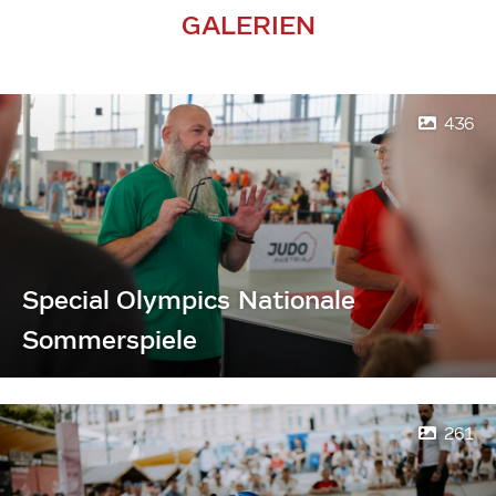
GALERIEN
436
Special Olympics Nationale
Sommerspiele
261