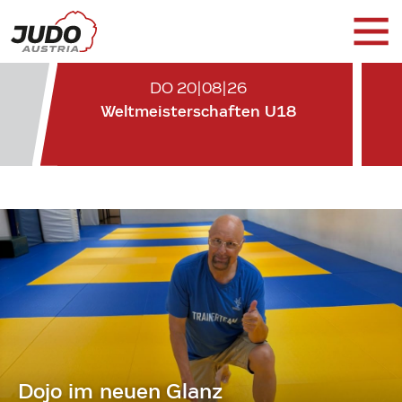
DO 20|08|26
Weltmeisterschaften U18
Dojo im neuen Glanz