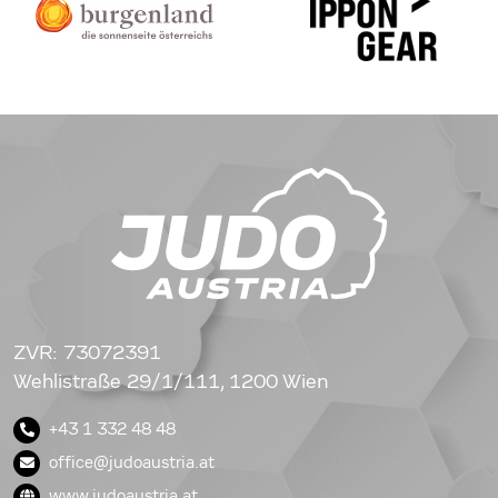
ZVR: 73072391
Wehlistraße 29/1/111, 1200 Wien
+43 1 332 48 48
office@judoaustria.at
www.judoaustria.at