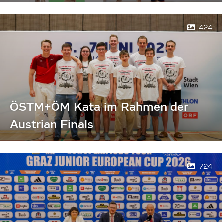
424
ÖSTM+ÖM Kata im Rahmen der
Austrian Finals
724