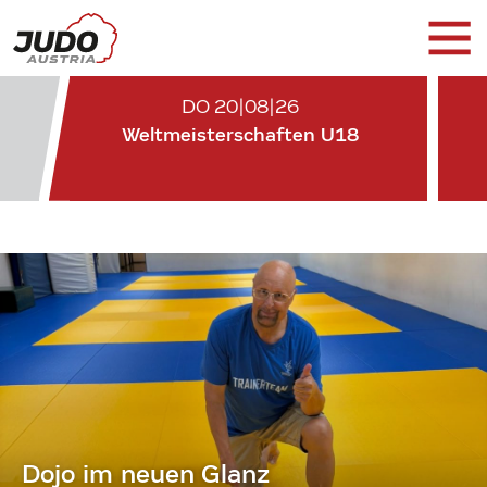
DO 20|08|26
Weltmeisterschaften U18
Dojo im neuen Glanz