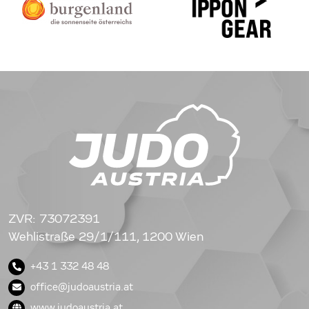
ZVR: 73072391
Wehlistraße 29/1/111, 1200 Wien
+43 1 332 48 48
office@judoaustria.at
www.judoaustria.at