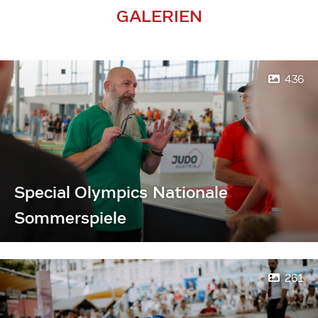
GALERIEN
436
Special Olympics Nationale
Sommerspiele
261