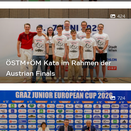
424
ÖSTM+ÖM Kata im Rahmen der
Austrian Finals
724