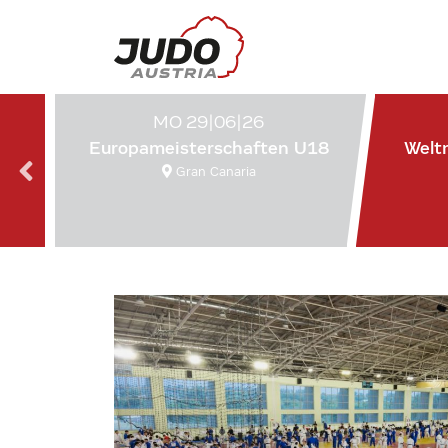
MO 29|06|26
Europameisterschaften U18
Welt
Gran Canaria