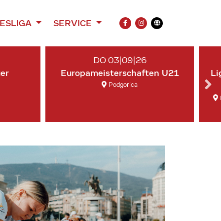
ESLIGA
SERVICE
FACEBOOK
INSTAGRAM
Übersetzung
DO 03|09|26
ger
Europameisterschaften U21
Li
Podgorica