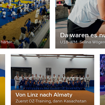
Da waren es n
härter...
U18-WM: Selina Wögerer
Von Linz nach Almaty
Zuerst OZ-Training, dann Kasachstan