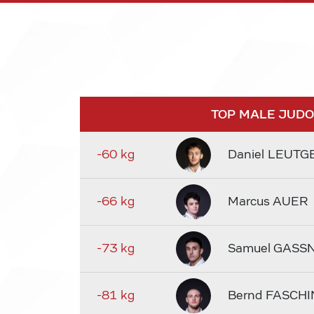
TOP MALE JUD
-60 kg
Daniel LEUTG
-66 kg
Marcus AUER
-73 kg
Samuel GASS
-81 kg
Bernd FASCHI