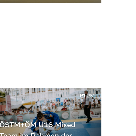
261
ÖSTM+ÖM U16 Mixed
Team im Rahmen der