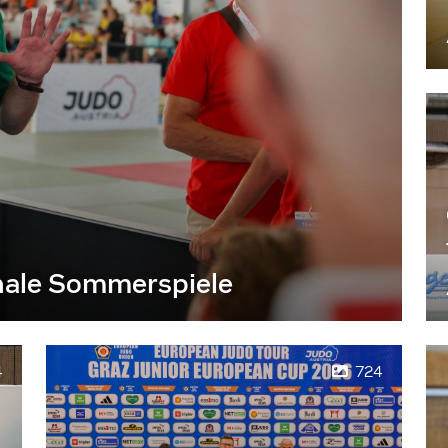
nale Sommerspiele
4
724