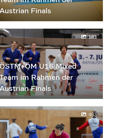
Austrian Finals
181
ÖSTM+ÖM U16 Mixed
Team im Rahmen der
Austrian Finals
483