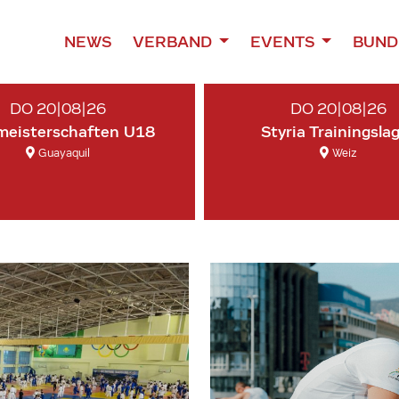
NEWS
VERBAND
EVENTS
BUND
DO 20|08|26
DO 20|08|26
meisterschaften U18
Styria Trainingsla
Guayaquil
Weiz