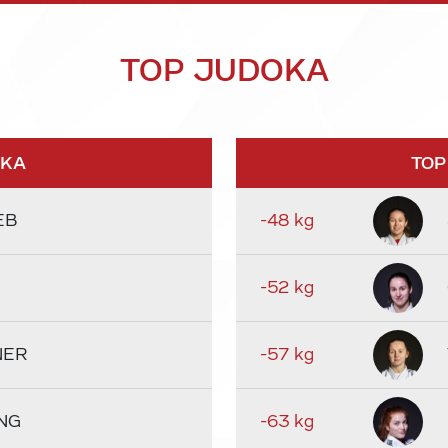
TOP JUDOKA
OKA
TOP
EB
-48 kg
-52 kg
NER
-57 kg
NG
-63 kg