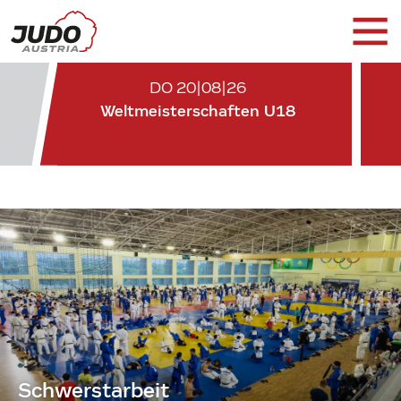
DO 20|08|26
Weltmeisterschaften U18
Schwerstarbeit