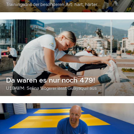
Trainingsdrill der besonderen Art: hart, härter...
Da waren es nur noch 479!
U18-WM: Selina Wögerer lässt Guayaquil aus