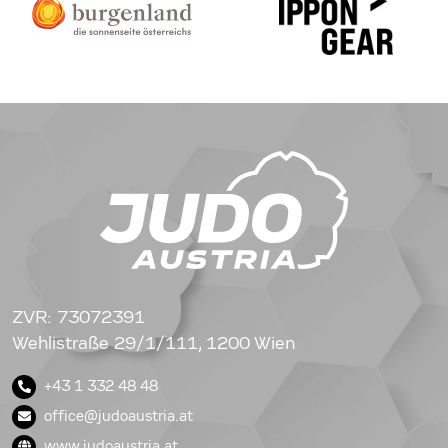
ZVR: 73072391
Wehlistraße 29/1/111, 1200 Wien
+43 1 332 48 48
office@judoaustria.at
www.judoaustria.at