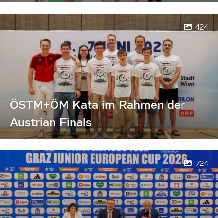
424
ÖSTM+ÖM Kata im Rahmen der
Austrian Finals
724