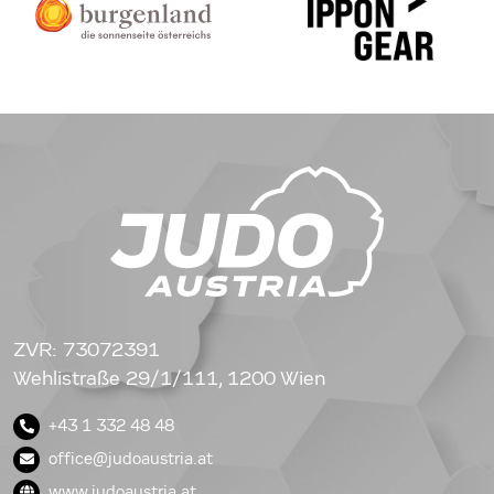
ZVR: 73072391
Wehlistraße 29/1/111, 1200 Wien
+43 1 332 48 48
office@judoaustria.at
www.judoaustria.at