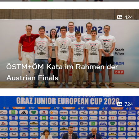
424
ÖSTM+ÖM Kata im Rahmen der
Austrian Finals
724