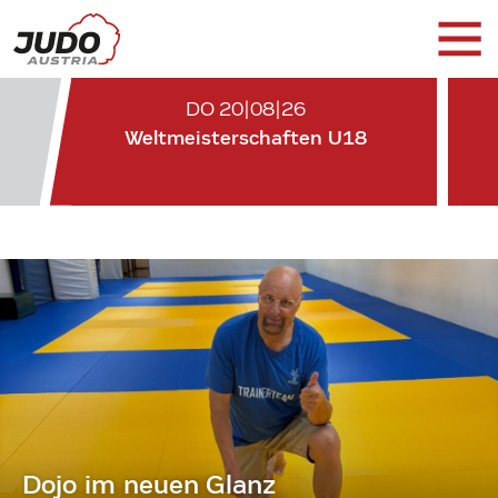
DO 20|08|26
Weltmeisterschaften U18
Dojo im neuen Glanz