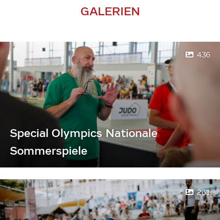
GALERIEN
436
Special Olympics Nationale
Sommerspiele
261