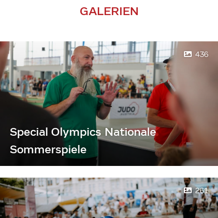
GALERIEN
436
Special Olympics Nationale
Sommerspiele
261