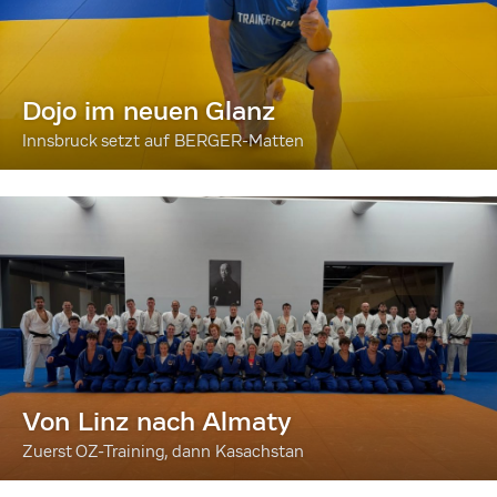
Dojo im neuen Glanz
Innsbruck setzt auf BERGER-Matten
Von Linz nach Almaty
Zuerst OZ-Training, dann Kasachstan