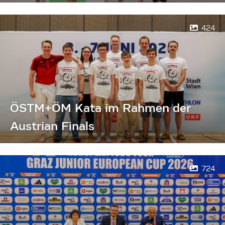
424
ÖSTM+ÖM Kata im Rahmen der
Austrian Finals
724