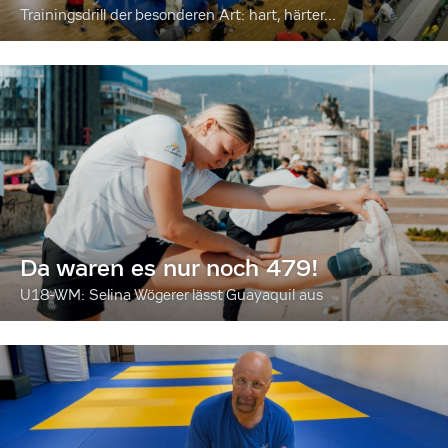
Trainingsdrill der besonderen Art: hart, härter...
Da waren es nur noch 479!
U18-WM: Selina Wögerer lässt Guayaquil aus