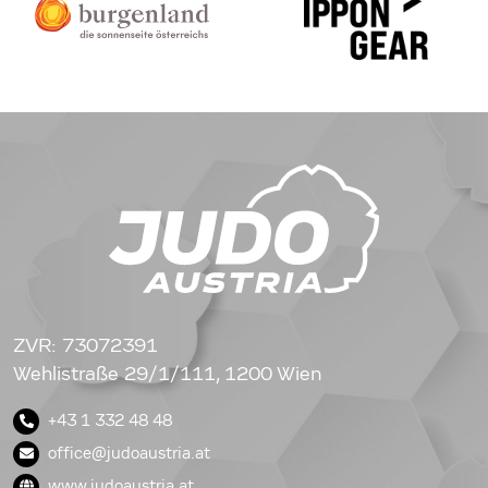
ZVR: 73072391
Wehlistraße 29/1/111, 1200 Wien
+43 1 332 48 48
office@judoaustria.at
www.judoaustria.at