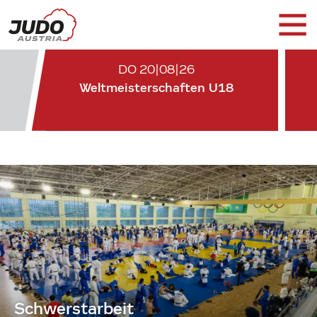
DO 20|08|26
Weltmeisterschaften U18
Schwerstarbeit