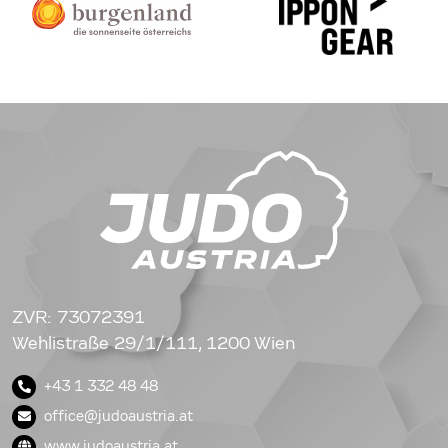
ZVR: 73072391
Wehlistraße 29/1/111, 1200 Wien
+43 1 332 48 48
office@judoaustria.at
www.judoaustria.at