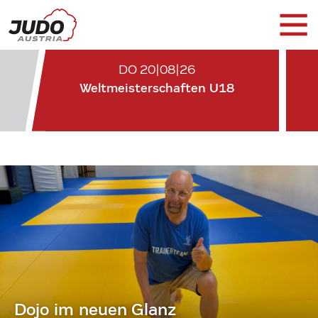
DO 20|08|26
Weltmeisterschaften U18
Dojo im neuen Glanz