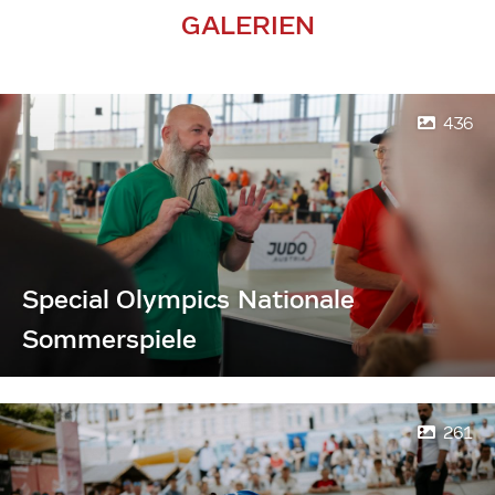
GALERIEN
436
Special Olympics Nationale
Sommerspiele
261