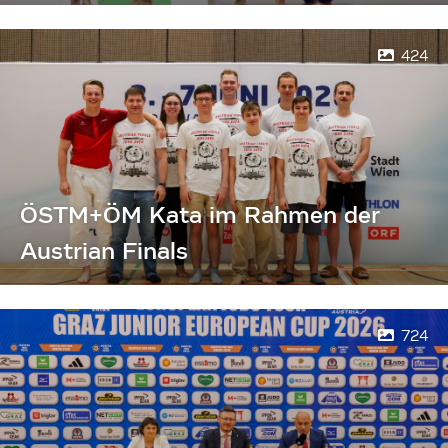
424
ÖSTM+ÖM Kata im Rahmen der
Austrian Finals
724