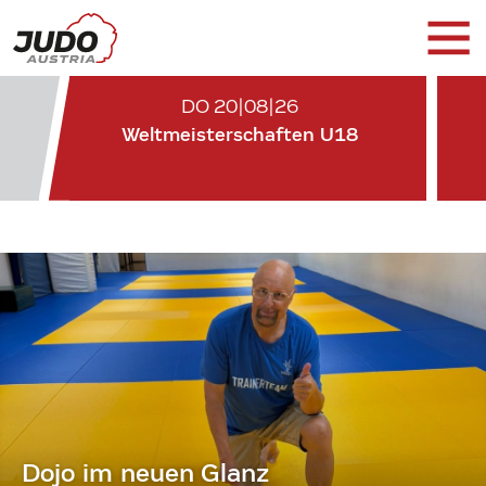
DO 20|08|26
Weltmeisterschaften U18
Dojo im neuen Glanz