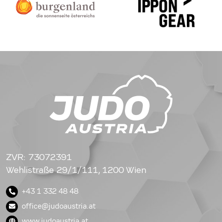
ZVR: 73072391
Wehlistraße 29/1/111, 1200 Wien
+43 1 332 48 48
office@judoaustria.at
www.judoaustria.at