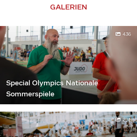
GALERIEN
436
Special Olympics Nationale
Sommerspiele
261