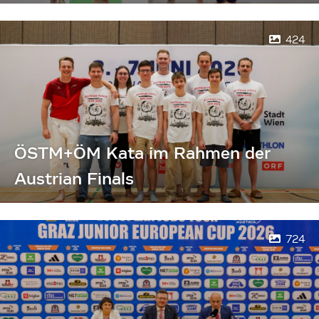
424
ÖSTM+ÖM Kata im Rahmen der
Austrian Finals
724