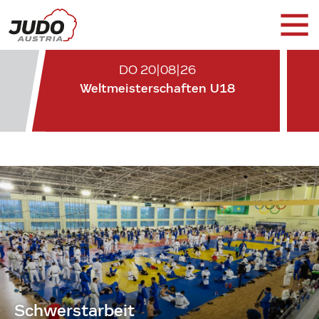
DO 20|08|26
Weltmeisterschaften U18
Schwerstarbeit