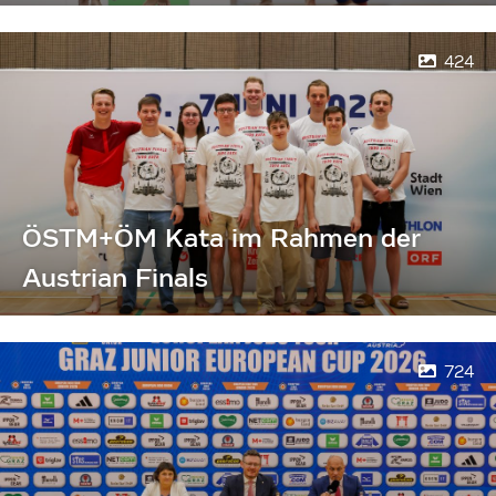
424
ÖSTM+ÖM Kata im Rahmen der
Austrian Finals
724