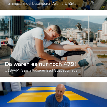
Trainingsdrill der besonderen Art: hart, härter...
Da waren es nur noch 479!
U18-WM: Selina Wögerer lässt Guayaquil aus