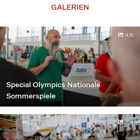
GALERIEN
436
Special Olympics Nationale
Sommerspiele
261