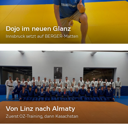
Dojo im neuen Glanz
Innsbruck setzt auf BERGER-Matten
Von Linz nach Almaty
Zuerst OZ-Training, dann Kasachstan