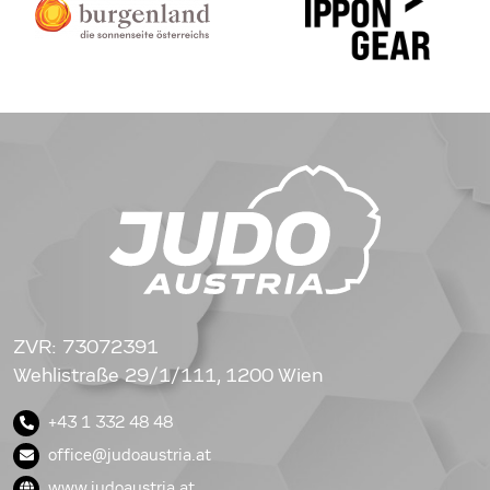
ZVR: 73072391
Wehlistraße 29/1/111, 1200 Wien
+43 1 332 48 48
office@judoaustria.at
www.judoaustria.at