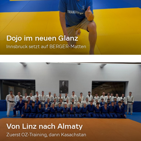
Dojo im neuen Glanz
Innsbruck setzt auf BERGER-Matten
Von Linz nach Almaty
Zuerst OZ-Training, dann Kasachstan