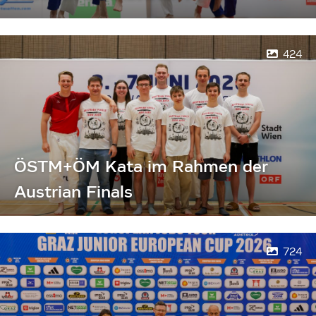
424
ÖSTM+ÖM Kata im Rahmen der
Austrian Finals
724