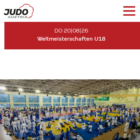
DO 20|08|26
Weltmeisterschaften U18