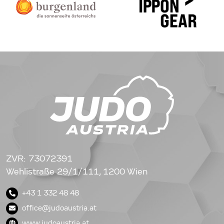
ZVR: 73072391
Wehlistraße 29/1/111, 1200 Wien
+43 1 332 48 48
office@judoaustria.at
www.judoaustria.at