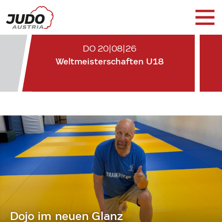
DO 20|08|26
Weltmeisterschaften U18
Dojo im neuen Glanz