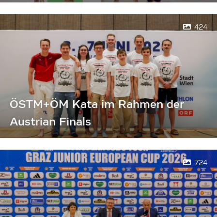
424
ÖSTM+ÖM Kata im Rahmen der
Austrian Finals
724