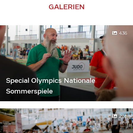
GALERIEN
436
Special Olympics Nationale
Sommerspiele
261