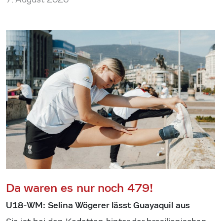
Da waren es nur noch 479!
U18-WM: Selina Wögerer lässt Guayaquil aus