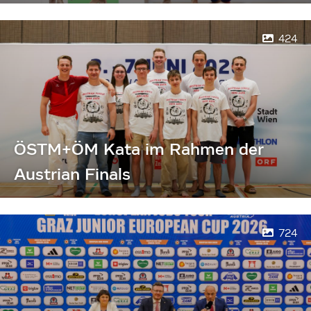
424
ÖSTM+ÖM Kata im Rahmen der
Austrian Finals
724