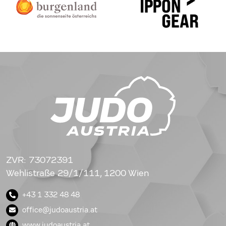
ZVR: 73072391
Wehlistraße 29/1/111, 1200 Wien
+43 1 332 48 48
office@judoaustria.at
www.judoaustria.at