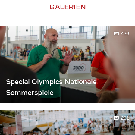
GALERIEN
436
Special Olympics Nationale
Sommerspiele
261