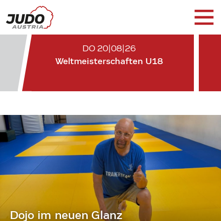
DO 20|08|26
Weltmeisterschaften U18
Dojo im neuen Glanz