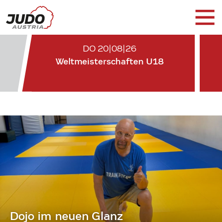
DO 20|08|26
Weltmeisterschaften U18
Dojo im neuen Glanz