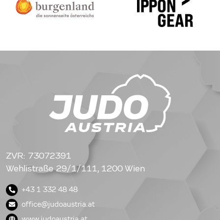
ZVR: 73072391
Wehlistraße 29/1/111, 1200 Wien
+43 1 332 48 48
office@judoaustria.at
www.judoaustria.at