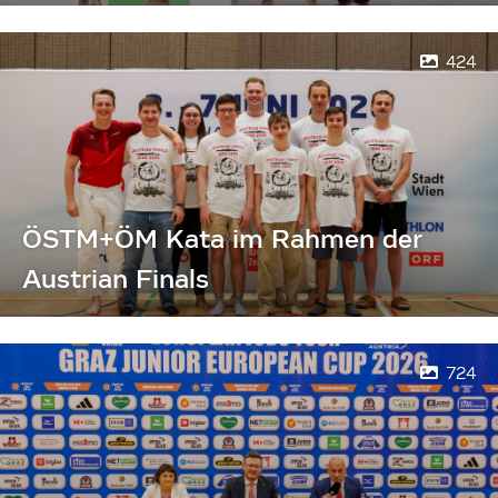
424
ÖSTM+ÖM Kata im Rahmen der
Austrian Finals
724