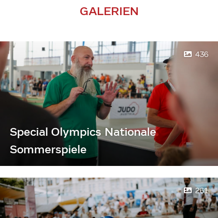
GALERIEN
436
Special Olympics Nationale
Sommerspiele
261