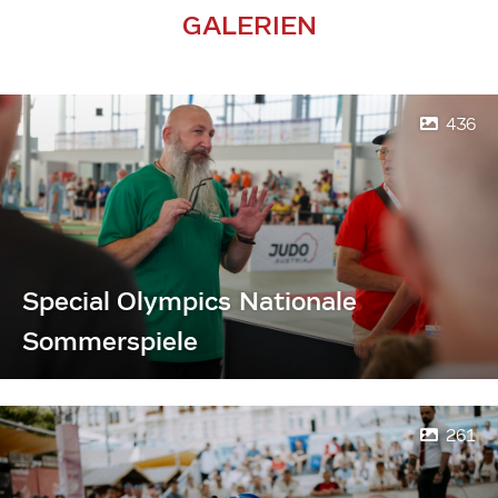
GALERIEN
436
Special Olympics Nationale
Sommerspiele
261