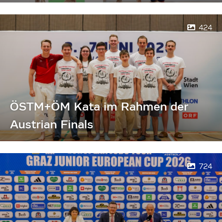
424
ÖSTM+ÖM Kata im Rahmen der
Austrian Finals
724