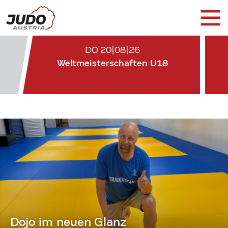
DO 20|08|26
Weltmeisterschaften U18
Dojo im neuen Glanz