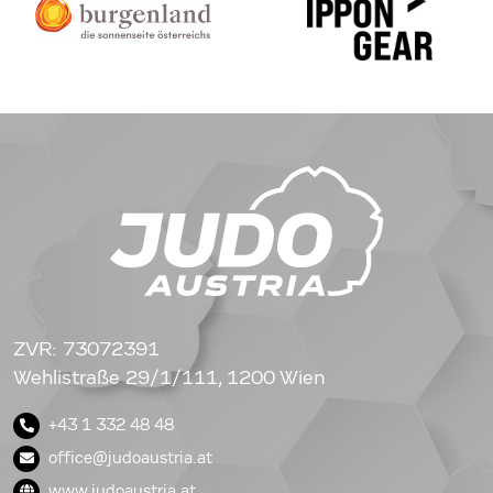
ZVR: 73072391
Wehlistraße 29/1/111, 1200 Wien
+43 1 332 48 48
office@judoaustria.at
www.judoaustria.at