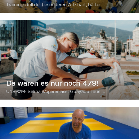
Trainingsdrill der besonderen Art: hart, härter...
Da waren es nur noch 479!
U18-WM: Selina Wögerer lässt Guayaquil aus