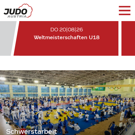
DO 20|08|26
Weltmeisterschaften U18
Schwerstarbeit