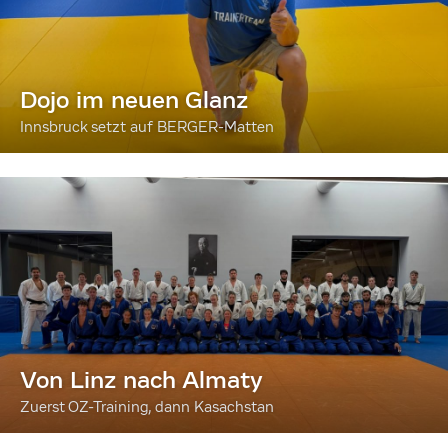
Dojo im neuen Glanz
Innsbruck setzt auf BERGER-Matten
Von Linz nach Almaty
Zuerst OZ-Training, dann Kasachstan