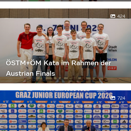
424
ÖSTM+ÖM Kata im Rahmen der
Austrian Finals
724