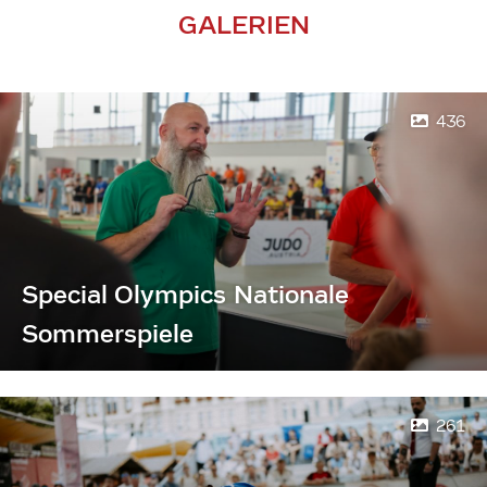
GALERIEN
436
Special Olympics Nationale
Sommerspiele
261