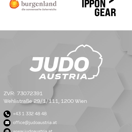
ZVR: 73072391
Wehlistraße 29/1/111, 1200 Wien
+43 1 332 48 48
office@judoaustria.at
www.judoaustria.at