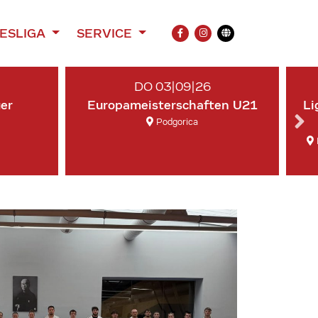
ESLIGA
SERVICE
FACEBOOK
INSTAGRAM
Übersetzung
DO 03|09|26
ger
Europameisterschaften U21
Li
Podgorica