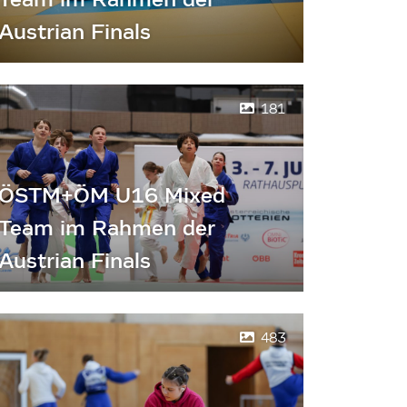
Austrian Finals
181
ÖSTM+ÖM U16 Mixed
Team im Rahmen der
Austrian Finals
483