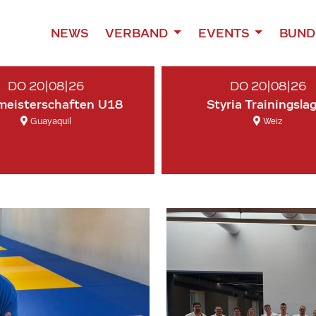
NEWS
VERBAND
EVENTS
BUND
DO 20|08|26
DO 20|08|26
meisterschaften U18
Styria Trainingsla
Guayaquil
Weiz