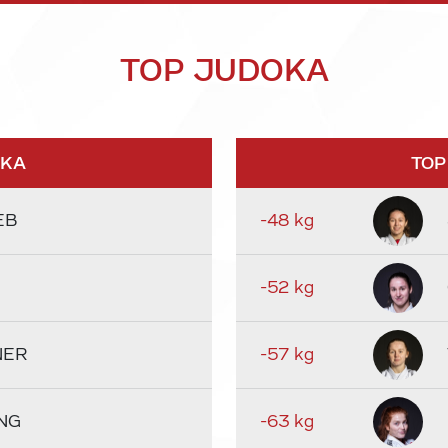
TOP JUDOKA
OKA
TOP
EB
-48 kg
-52 kg
NER
-57 kg
NG
-63 kg