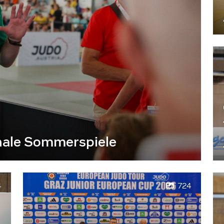
nale Sommerspiele
4
724