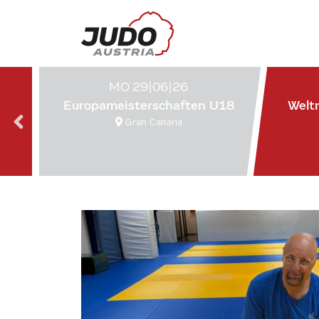
MO 29|06|26
Europameisterschaften U18
Welt
Gran Canaria