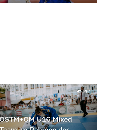
261
ÖSTM+ÖM U16 Mixed
Team im Rahmen der