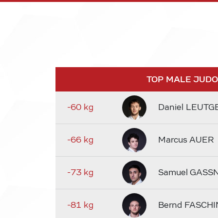
TOP MALE JUD
-60 kg
Daniel LEUTG
-66 kg
Marcus AUER
-73 kg
Samuel GASS
-81 kg
Bernd FASCHI