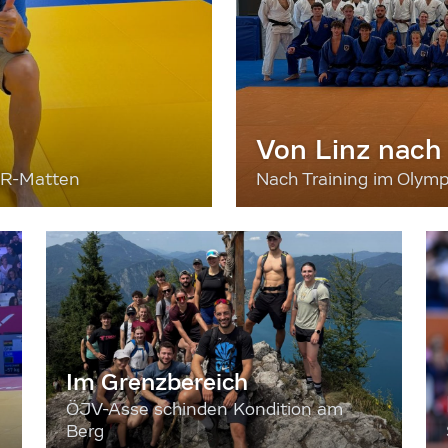
Von Linz nach
ER-Matten
Nach Training im Olymp
Im Grenzbereich
ÖJV-Asse schinden Kondition am
Berg