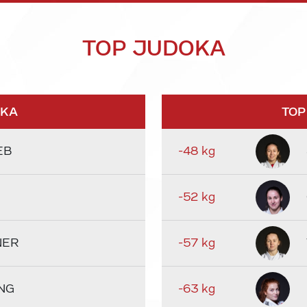
TOP JUDOKA
OKA
TOP
EB
-48 kg
-52 kg
NER
-57 kg
NG
-63 kg