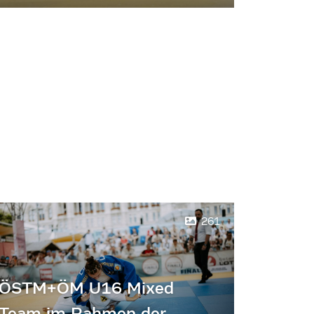
261
ÖSTM+ÖM U16 Mixed
Team im Rahmen der