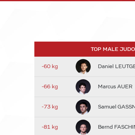
TOP MALE JUD
-60 kg
Daniel LEUTG
-66 kg
Marcus AUER
-73 kg
Samuel GASS
-81 kg
Bernd FASCHI