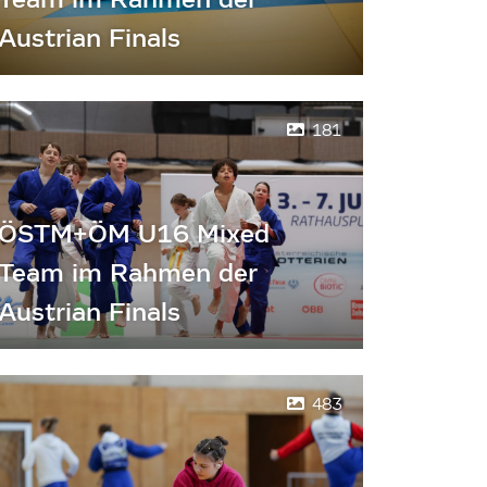
Austrian Finals
181
ÖSTM+ÖM U16 Mixed
Team im Rahmen der
Austrian Finals
483