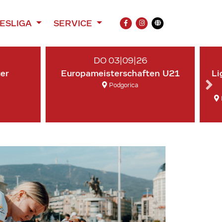
ESLIGA
SERVICE
FACEBOOK
INSTAGRAM
Übersetzung
DO 03|09|26
ger
Europameisterschaften U21
Li
Podgorica