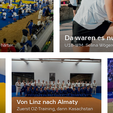
Da waren es n
härter...
U18-WM: Selina Wögerer
Von Linz nach Almaty
Zuerst OZ-Training, dann Kasachstan