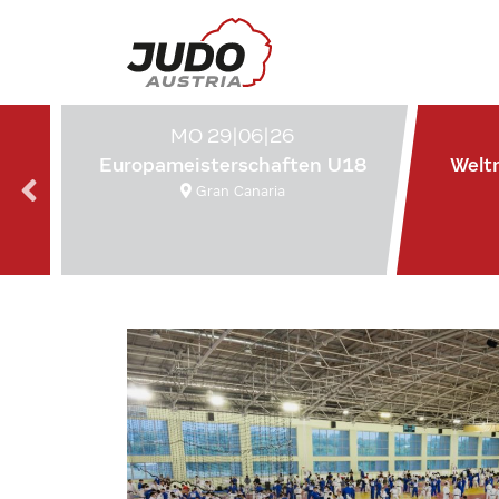
MO 29|06|26
Europameisterschaften U18
Welt
Gran Canaria