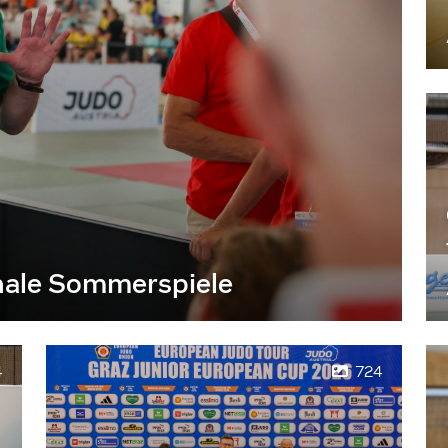
nale Sommerspiele
4
724