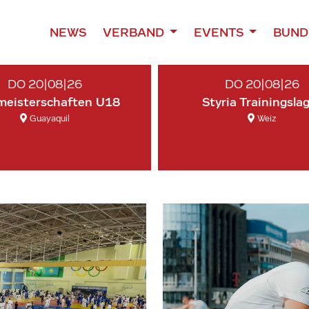
NEWS
VERBAND
EVENTS
BUND
DO 20|08|26
DO 20|08|26
meisterschaften U18
Styria Trainingsla
Guayaquil
Weiz