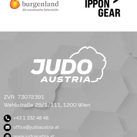
ZVR: 73072391
Wehlistraße 29/1/111, 1200 Wien
+43 1 332 48 48
office@judoaustria.at
www.judoaustria.at