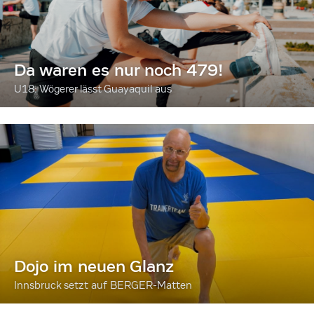
Da waren es nur noch 479!
U18: Wögerer lässt Guayaquil aus
Dojo im neuen Glanz
Innsbruck setzt auf BERGER-Matten