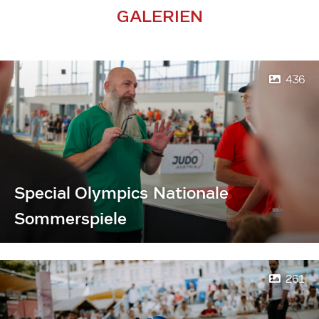
GALERIEN
436
Special Olympics Nationale
Sommerspiele
261