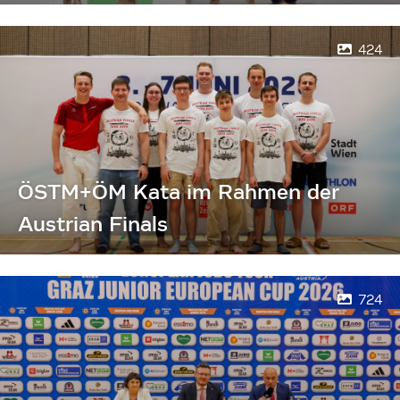
424
ÖSTM+ÖM Kata im Rahmen der
Austrian Finals
724