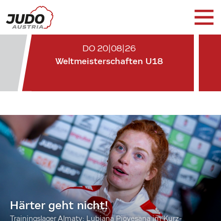
DO 20|08|26
Weltmeisterschaften U18
Härter geht nicht!
Trainingslager Almaty: Lubjana Piovesana im Kurz-