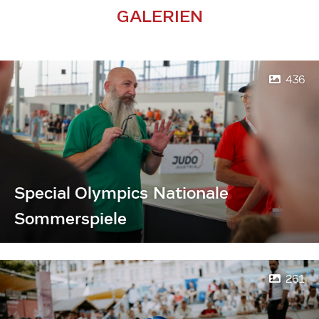
GALERIEN
436
Special Olympics Nationale
Sommerspiele
261