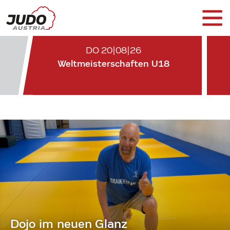
DO 20|08|26
Weltmeisterschaften U18
Dojo im neuen Glanz