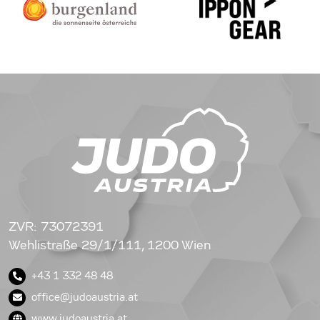
ZVR: 73072391
Wehlistraße 29/1/111, 1200 Wien
+43 1 332 48 48
office@judoaustria.at
www.judoaustria.at