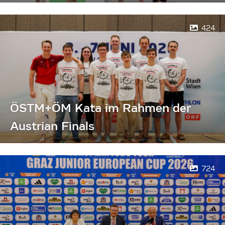
424
ÖSTM+ÖM Kata im Rahmen der
Austrian Finals
724