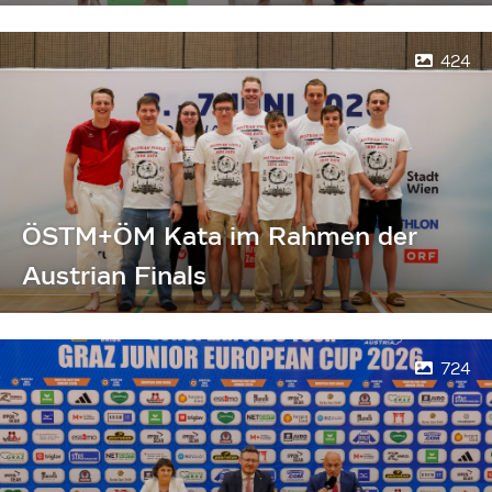
424
ÖSTM+ÖM Kata im Rahmen der
Austrian Finals
724