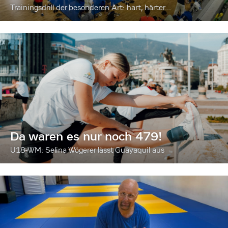
Trainingsdrill der besonderen Art: hart, härter...
Da waren es nur noch 479!
U18-WM: Selina Wögerer lässt Guayaquil aus