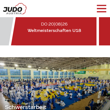
DO 20|08|26
Weltmeisterschaften U18
Schwerstarbeit