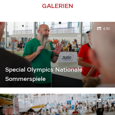
GALERIEN
436
Special Olympics Nationale
Sommerspiele
261