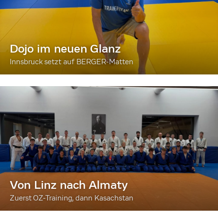
Dojo im neuen Glanz
Innsbruck setzt auf BERGER-Matten
Von Linz nach Almaty
Zuerst OZ-Training, dann Kasachstan