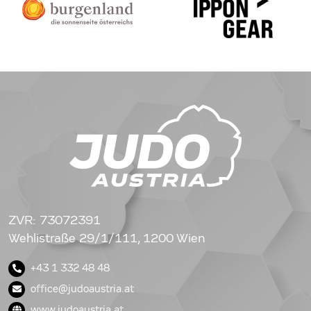
ZVR: 73072391
Wehlistraße 29/1/111, 1200 Wien
+43 1 332 48 48
office@judoaustria.at
www.judoaustria.at