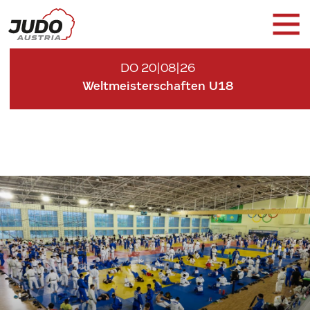
DO 20|08|26
Weltmeisterschaften U18