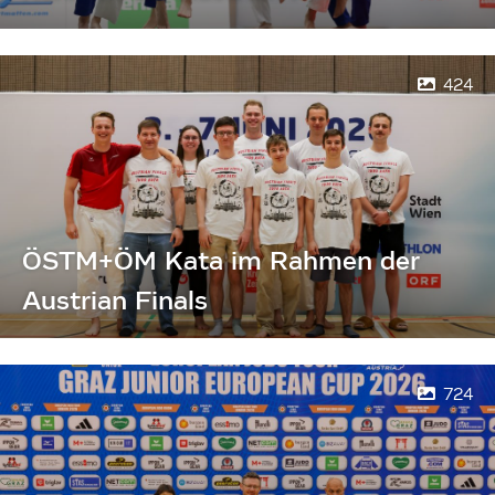
424
ÖSTM+ÖM Kata im Rahmen der
Austrian Finals
724