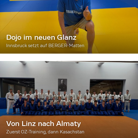
Dojo im neuen Glanz
Innsbruck setzt auf BERGER-Matten
Von Linz nach Almaty
Zuerst OZ-Training, dann Kasachstan