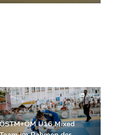
261
ÖSTM+ÖM U16 Mixed
Team im Rahmen der