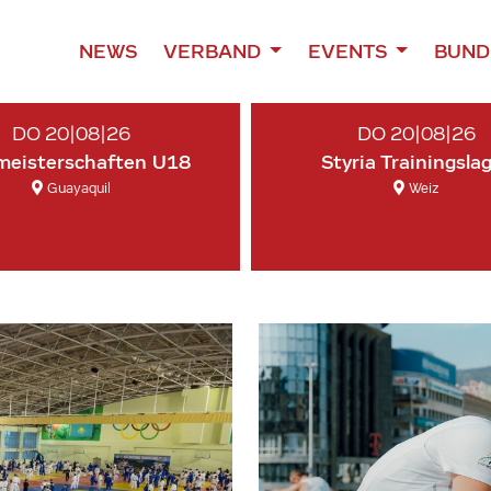
NEWS
VERBAND
EVENTS
BUND
DO 20|08|26
DO 20|08|26
meisterschaften U18
Styria Trainingsla
Guayaquil
Weiz