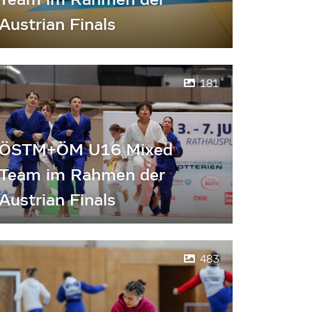
Austrian Finals
181
ÖSTM+ÖM U16 Mixed
Team im Rahmen der
Austrian Finals
483