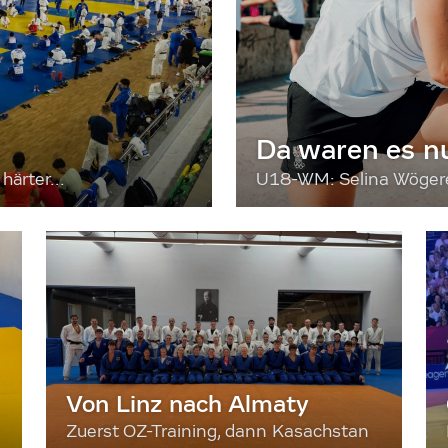
Da waren es n
härter...
U18-WM: Selina Wögerer
Von Linz nach Almaty
Zuerst OZ-Training, dann Kasachstan