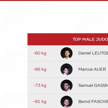
TOP MALE JUD
-60 kg
Daniel LEUTG
-66 kg
Marcus AUER
-73 kg
Samuel GASS
-81 kg
Bernd FASCHI