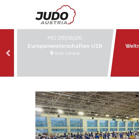
MO 29|06|26
Europameisterschaften U18
Welt
Gran Canaria