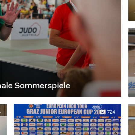
nale Sommerspiele
4
724