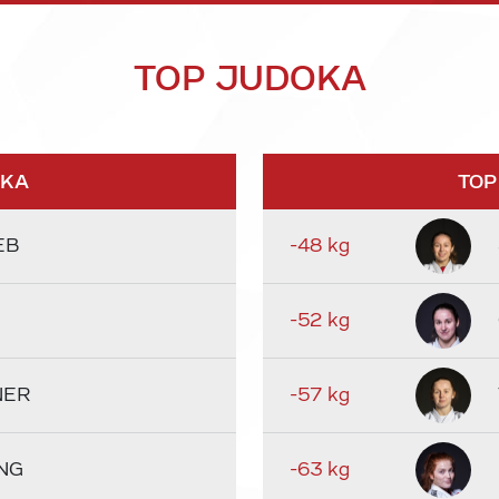
TOP JUDOKA
OKA
TOP
EB
-48 kg
-52 kg
NER
-57 kg
NG
-63 kg