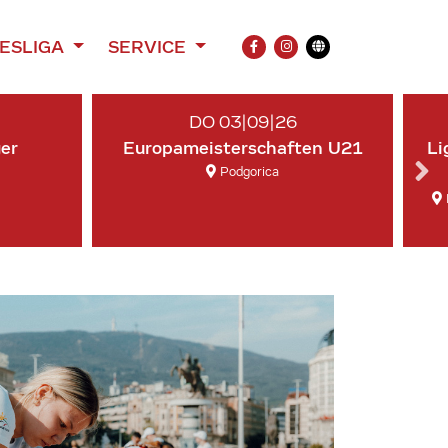
ESLIGA
SERVICE
FACEBOOK
INSTAGRAM
Übersetzung
DO 03|09|26
ger
Europameisterschaften U21
Li
Podgorica