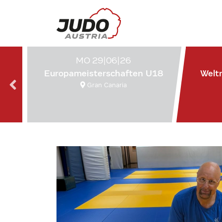
MO 29|06|26
Europameisterschaften U18
Welt
Gran Canaria