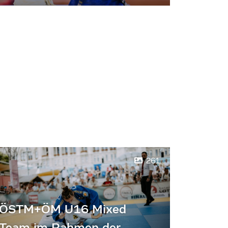
261
ÖSTM+ÖM U16 Mixed
Team im Rahmen der