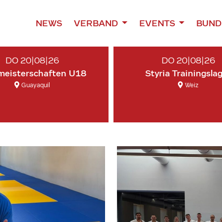
NEWS
VERBAND
EVENTS
BUND
DO 20|08|26
DO 20|08|26
meisterschaften U18
Styria Trainingsla
Guayaquil
Weiz