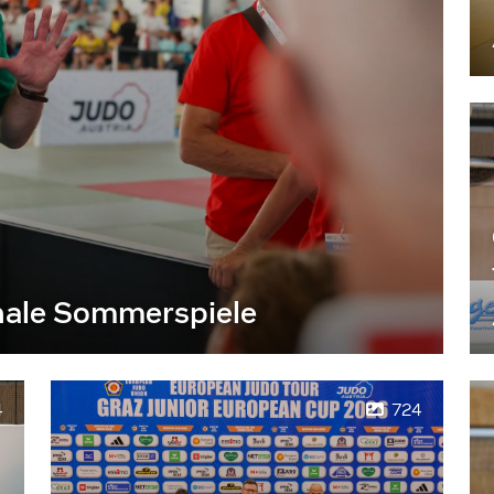
nale Sommerspiele
4
724