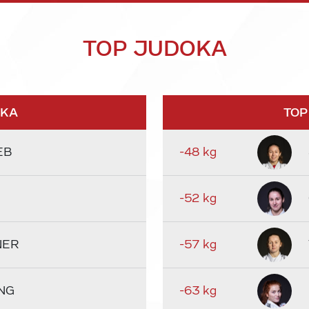
TOP JUDOKA
OKA
TOP
EB
-48 kg
-52 kg
NER
-57 kg
NG
-63 kg