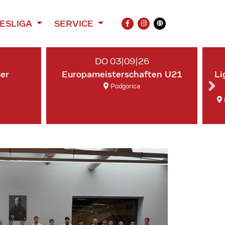
ESLIGA
SERVICE
FACEBOOK
INSTAGRAM
Übersetzung
DO 03|09|26
ger
Europameisterschaften U21
Li
Podgorica