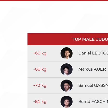
TOP MALE JUD
-60 kg
Daniel LEUTG
-66 kg
Marcus AUER
-73 kg
Samuel GASS
-81 kg
Bernd FASCHI