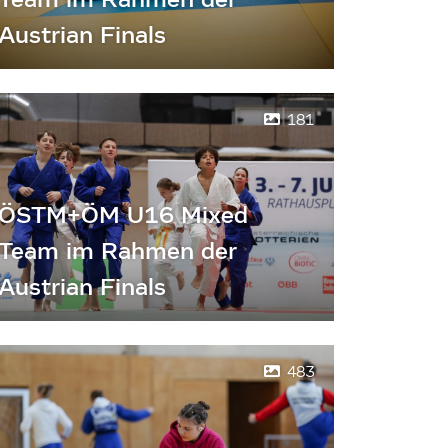
Austrian Finals
181
ÖSTM+ÖM U16 Mixed
Team im Rahmen der
Austrian Finals
483