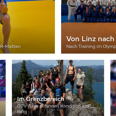
Von Linz nach
ER-Matten
Nach Training im Olymp
Im Grenzbereich
ÖJV-Asse schinden Kondition am
Berg