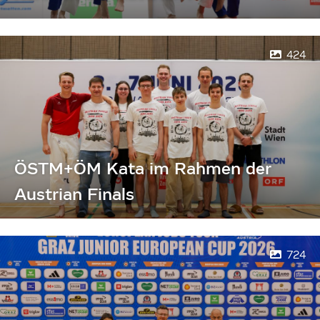
424
ÖSTM+ÖM Kata im Rahmen der
Austrian Finals
724