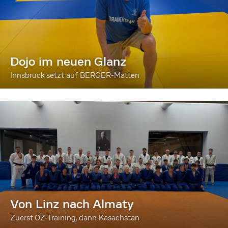
Dojo im neuen Glanz
Innsbruck setzt auf BERGER-Matten
Von Linz nach Almaty
Zuerst OZ-Training, dann Kasachstan