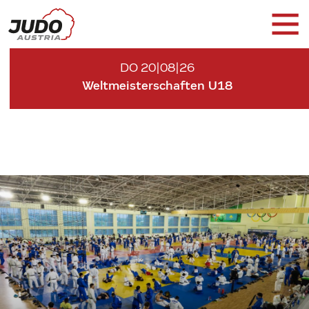
DO 20|08|26
Weltmeisterschaften U18