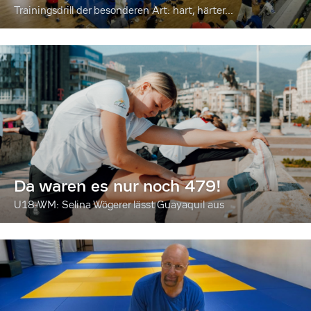
Trainingsdrill der besonderen Art: hart, härter...
Da waren es nur noch 479!
U18-WM: Selina Wögerer lässt Guayaquil aus