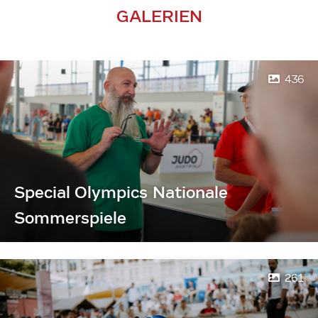
GALERIEN
436
Special Olympics Nationale
Sommerspiele
261