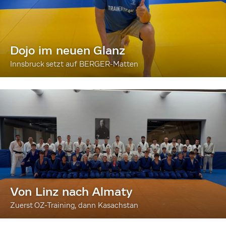
Dojo im neuen Glanz
Innsbruck setzt auf BERGER-Matten
Von Linz nach Almaty
Zuerst OZ-Training, dann Kasachstan