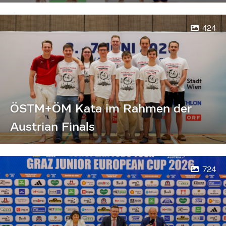
424
ÖSTM+ÖM Kata im Rahmen der
Austrian Finals
724