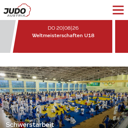
DO 20|08|26
Weltmeisterschaften U18
Schwerstarbeit