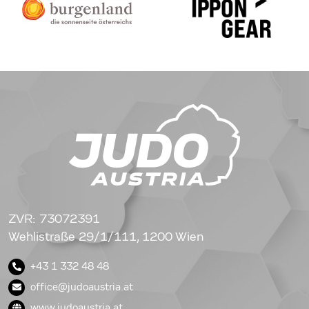
ZVR: 73072391
Wehlistraße 29/1/111, 1200 Wien
+43 1 332 48 48
office@judoaustria.at
www.judoaustria.at