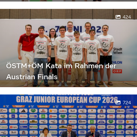
424
ÖSTM+ÖM Kata im Rahmen der
Austrian Finals
724