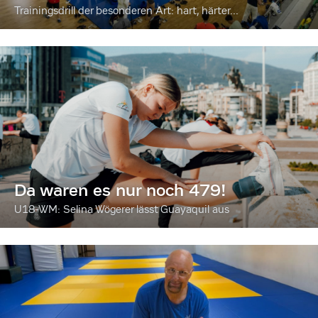
Trainingsdrill der besonderen Art: hart, härter...
Da waren es nur noch 479!
U18-WM: Selina Wögerer lässt Guayaquil aus