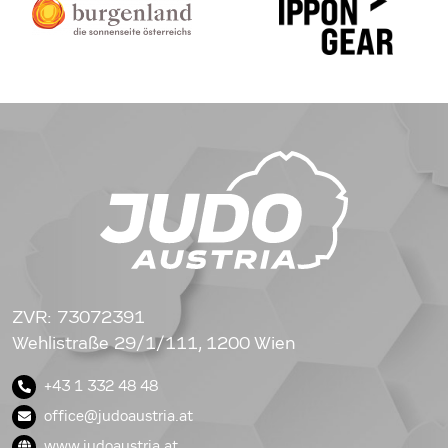
ZVR: 73072391
Wehlistraße 29/1/111, 1200 Wien
+43 1 332 48 48
office@judoaustria.at
www.judoaustria.at