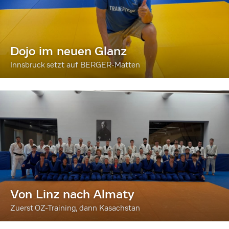
Dojo im neuen Glanz
Innsbruck setzt auf BERGER-Matten
Von Linz nach Almaty
Zuerst OZ-Training, dann Kasachstan