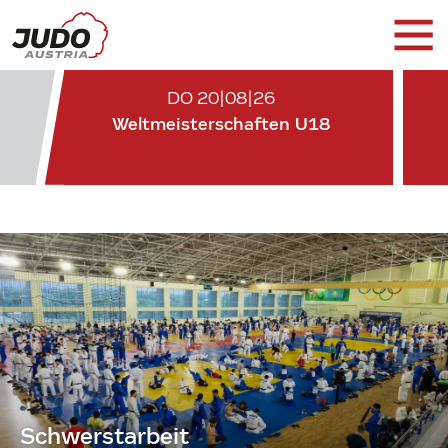
DO 20|08|26
Weltmeisterschaften U18
Schwerstarbeit