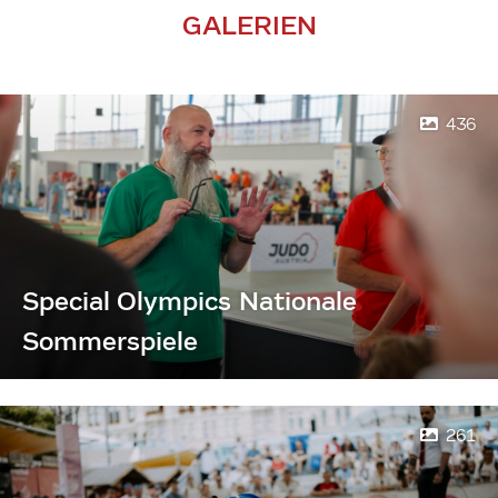
GALERIEN
436
Special Olympics Nationale
Sommerspiele
261