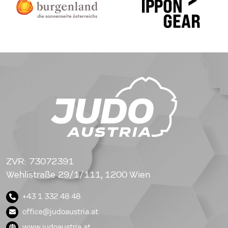
ZVR: 73072391
Wehlistraße 29/1/111, 1200 Wien
+43 1 332 48 48
office@judoaustria.at
www.judoaustria.at