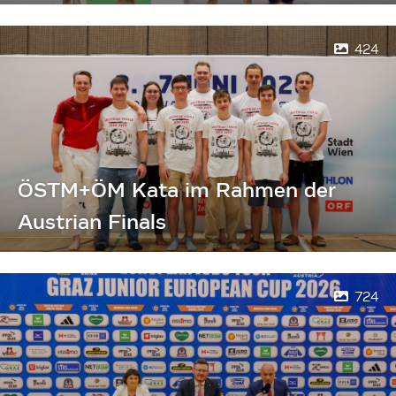
424
ÖSTM+ÖM Kata im Rahmen der
Austrian Finals
724