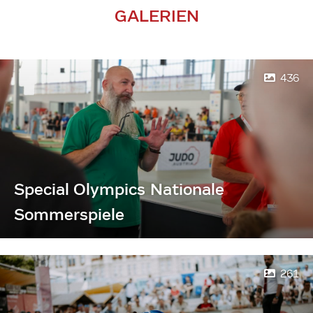
GALERIEN
436
Special Olympics Nationale
Sommerspiele
261