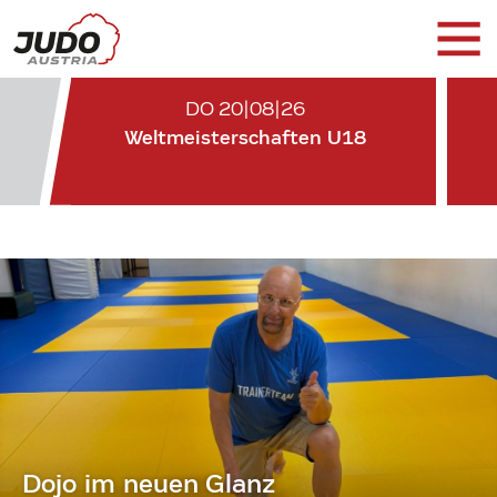
DO 20|08|26
Weltmeisterschaften U18
Dojo im neuen Glanz