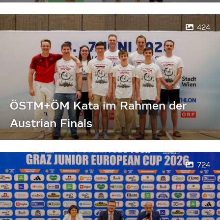
424
ÖSTM+ÖM Kata im Rahmen der
Austrian Finals
724