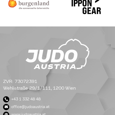
ZVR: 73072391
Wehlistraße 29/1/111, 1200 Wien
+43 1 332 48 48
office@judoaustria.at
www.judoaustria.at