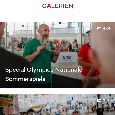
GALERIEN
436
Special Olympics Nationale
Sommerspiele
261