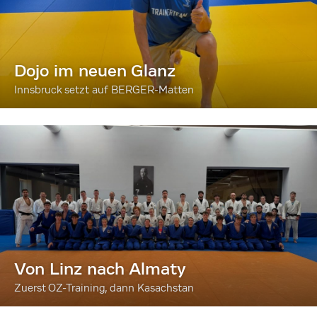
Dojo im neuen Glanz
Innsbruck setzt auf BERGER-Matten
Von Linz nach Almaty
Zuerst OZ-Training, dann Kasachstan