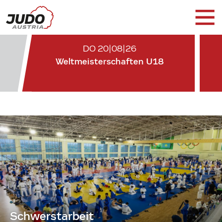
DO 20|08|26
Weltmeisterschaften U18
Schwerstarbeit