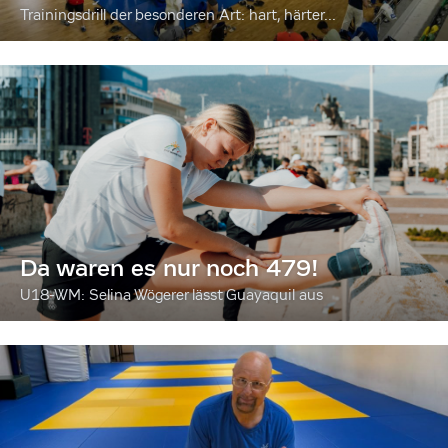
Trainingsdrill der besonderen Art: hart, härter...
Da waren es nur noch 479!
U18-WM: Selina Wögerer lässt Guayaquil aus