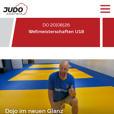
DO 20|08|26
Weltmeisterschaften U18
Dojo im neuen Glanz