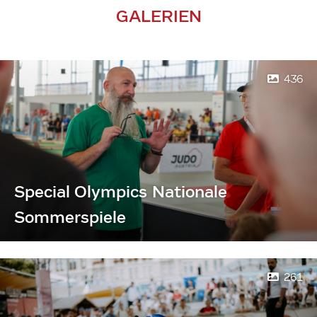
GALERIEN
436
Special Olympics Nationale
Sommerspiele
261