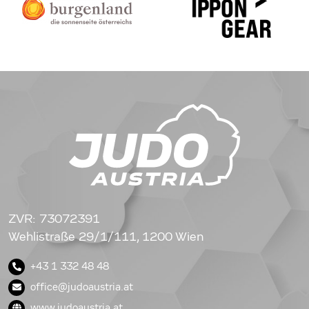
ZVR: 73072391
Wehlistraße 29/1/111, 1200 Wien
+43 1 332 48 48
office@judoaustria.at
www.judoaustria.at