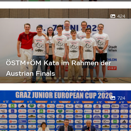
424
ÖSTM+ÖM Kata im Rahmen der
Austrian Finals
724