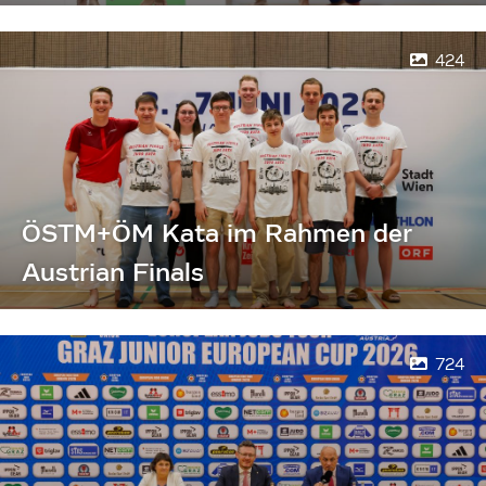
424
ÖSTM+ÖM Kata im Rahmen der
Austrian Finals
724