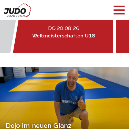
DO 20|08|26
Weltmeisterschaften U18
Dojo im neuen Glanz