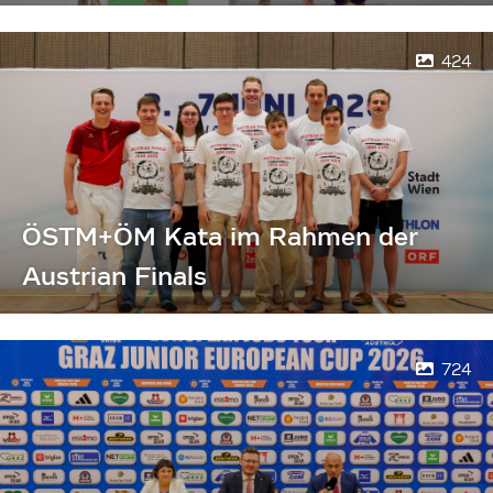
424
ÖSTM+ÖM Kata im Rahmen der
Austrian Finals
724