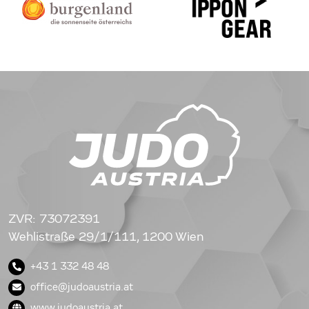
ZVR: 73072391
Wehlistraße 29/1/111, 1200 Wien
+43 1 332 48 48
office@judoaustria.at
www.judoaustria.at