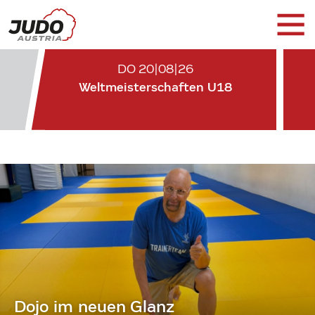
DO 20|08|26
Weltmeisterschaften U18
Dojo im neuen Glanz