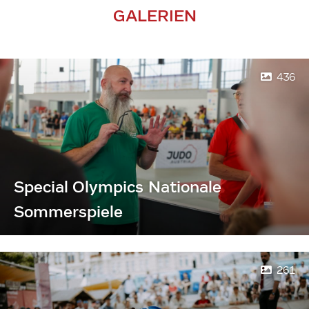
GALERIEN
436
Special Olympics Nationale
Sommerspiele
261