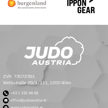
ZVR: 73072391
Wehlistraße 29/1/111, 1200 Wien
+43 1 332 48 48
office@judoaustria.at
www.judoaustria.at