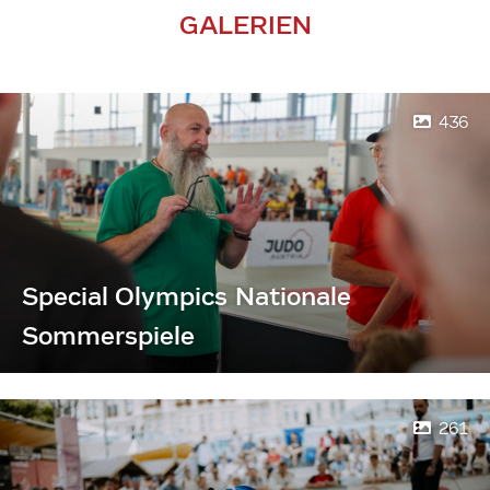
GALERIEN
436
Special Olympics Nationale
Sommerspiele
261