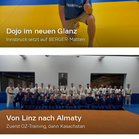
Dojo im neuen Glanz
Innsbruck setzt auf BERGER-Matten
Von Linz nach Almaty
Zuerst OZ-Training, dann Kasachstan