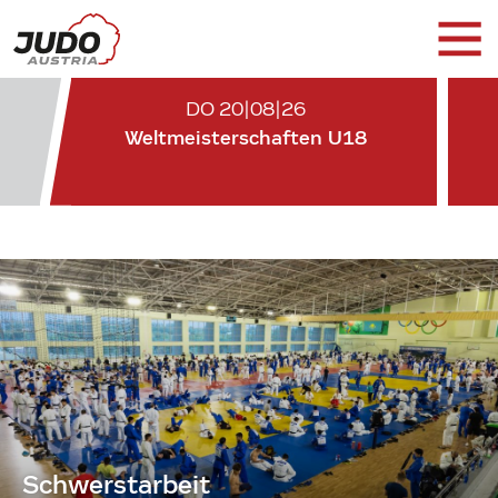
DO 20|08|26
Weltmeisterschaften U18
Schwerstarbeit