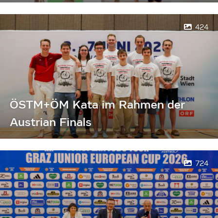
424
ÖSTM+ÖM Kata im Rahmen der
Austrian Finals
724