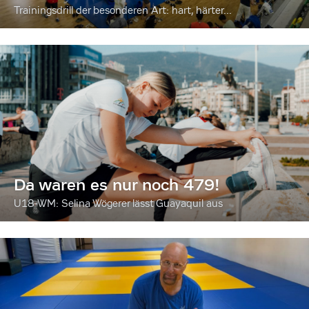
Trainingsdrill der besonderen Art: hart, härter...
Da waren es nur noch 479!
U18-WM: Selina Wögerer lässt Guayaquil aus