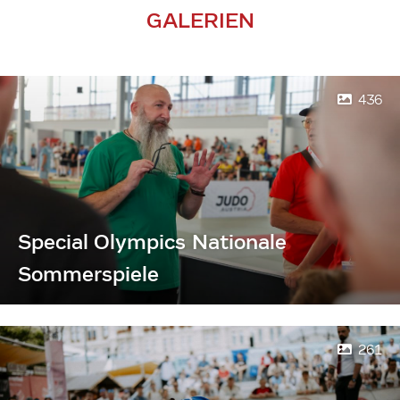
GALERIEN
436
Special Olympics Nationale
Sommerspiele
261