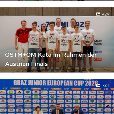
424
ÖSTM+ÖM Kata im Rahmen der
Austrian Finals
724