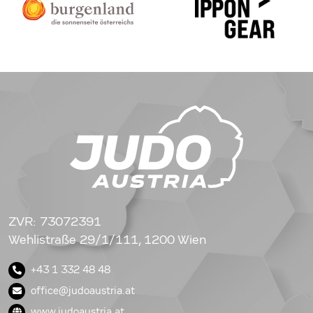
ZVR: 73072391
Wehlistraße 29/1/111, 1200 Wien
+43 1 332 48 48
office@judoaustria.at
www.judoaustria.at