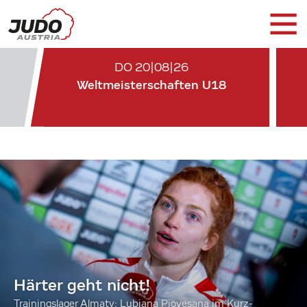
DO 20|08|26
Weltmeisterschaften U18
Härter geht nicht!
Trainingslager Almaty: Lubjana Piovesana im Kurz-