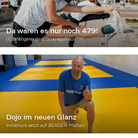
Da waren es nur noch 479!
U18: Wögerer lässt Guayaquil aus
Dojo im neuen Glanz
Innsbruck setzt auf BERGER-Matten