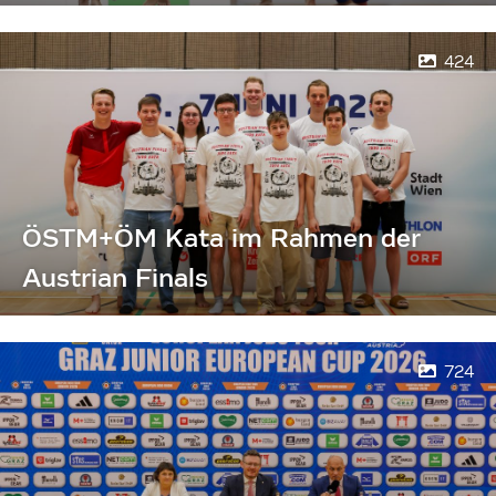
424
ÖSTM+ÖM Kata im Rahmen der
Austrian Finals
724