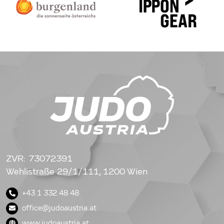
ZVR: 73072391
Wehlistraße 29/1/111, 1200 Wien
+43 1 332 48 48
office@judoaustria.at
www.judoaustria.at