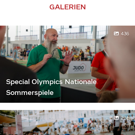
GALERIEN
436
Special Olympics Nationale
Sommerspiele
261