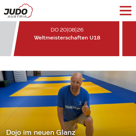
DO 20|08|26
Weltmeisterschaften U18
Dojo im neuen Glanz