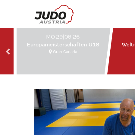
MO 29|06|26
Europameisterschaften U18
Welt
Gran Canaria