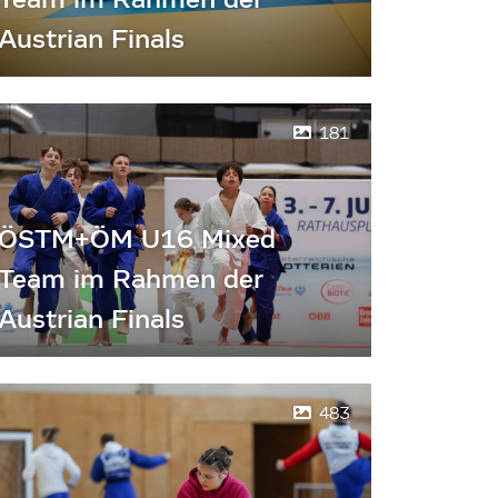
Austrian Finals
181
ÖSTM+ÖM U16 Mixed
Team im Rahmen der
Austrian Finals
483