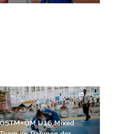
261
ÖSTM+ÖM U16 Mixed
Team im Rahmen der