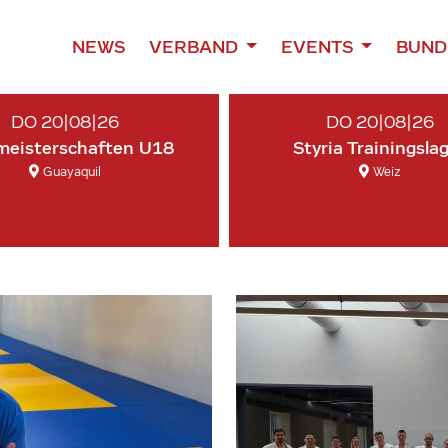
NEWS
VERBAND
EVENTS
BUND
DO 20|08|26
DO 20|08|26
meisterschaften U18
Styria Trainingsla
Guayaquil
Weiz