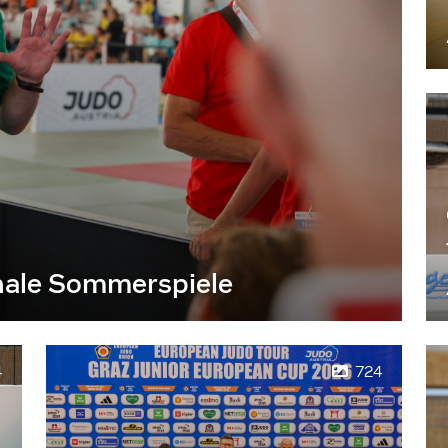
nale Sommerspiele
4
724