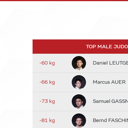
TOP MALE JUD
-60 kg
Daniel LEUTG
-66 kg
Marcus AUER
-73 kg
Samuel GASS
-81 kg
Bernd FASCHI