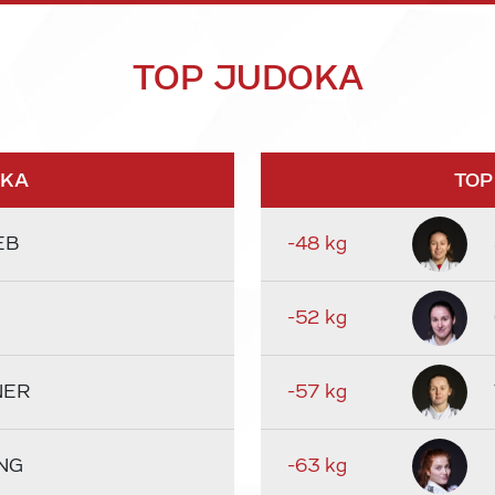
TOP JUDOKA
OKA
TOP
EB
-48 kg
-52 kg
NER
-57 kg
NG
-63 kg