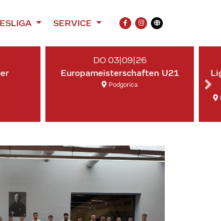
ESLIGA
SERVICE
FACEBOOK
INSTAGRAM
Übersetzung
DO 03|09|26
ger
Europameisterschaften U21
Li
Podgorica