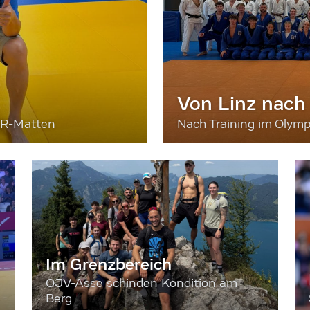
Von Linz nach
ER-Matten
Nach Training im Olymp
Im Grenzbereich
ÖJV-Asse schinden Kondition am
Berg